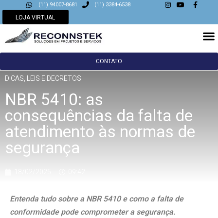
(11) 94007-8681
(11) 3384-6538
LOJA VIRTUAL
CONTATO
DICAS
,
LEIS E DECRETOS
NBR 5410: as
consequências da falta de
atendimento às normas de
segurança
18/02/2025
09:42
Entenda tudo sobre a NBR 5410 e como a falta de
conformidade pode comprometer a segurança.